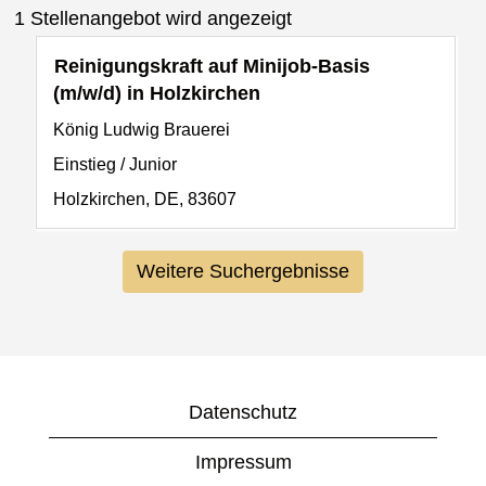
Suchergebnisse
1 Stellenangebot wird angezeigt
für
Stellenbezeichnung
Drücken
Reinigungskraft auf Minijob-Basis
"".
Sie
(m/w/d) in Holzkirchen
1
die
Stellenangebot
Einrichtung
König Ludwig Brauerei
Leertaste,
wird
Stellenebene
Einstieg / Junior
um
angezeigt
Andere
die
Holzkirchen, DE, 83607
Verwenden
Standorte
Stelleninformationen
Sie
vollständig
die
Weitere Suchergebnisse
anzuzeigen.
Tabulatortaste,
um
durch
die
Stellenliste
Datenschutz
zu
navigieren.
Impressum
Wählen